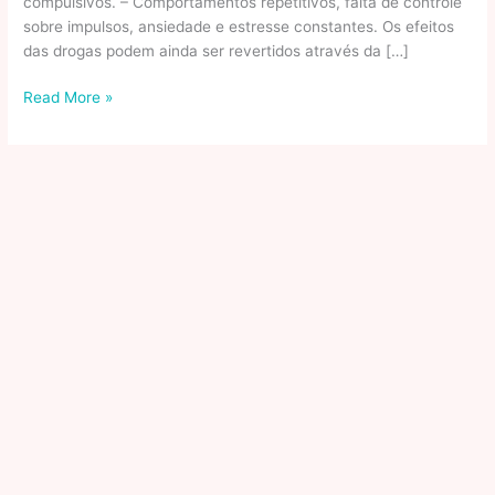
compulsivos. – Comportamentos repetitivos, falta de controle
sobre impulsos, ansiedade e estresse constantes. Os efeitos
das drogas podem ainda ser revertidos através da […]
Sintomas
Read More »
de
uso
de
drogas:
físicos,
comportamentais
e
psicológicos