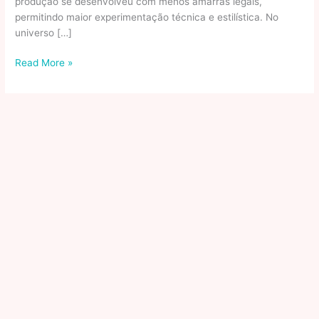
produção se desenvolveu com menos amarras legais,
permitindo maior experimentação técnica e estilística. No
universo […]
Climatempo:
Read More »
Clima
e
Previsão
do
Tempo
sempre
atualizados