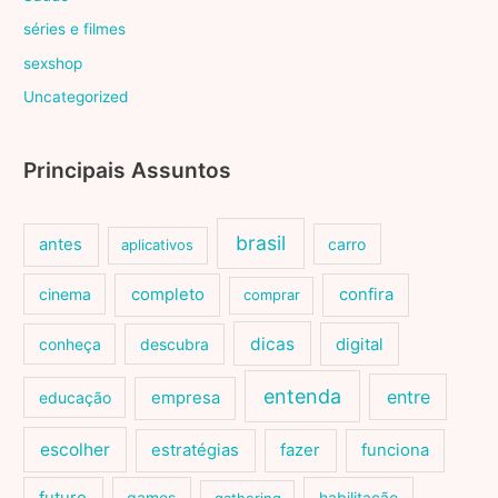
séries e filmes
sexshop
Uncategorized
Principais Assuntos
brasil
antes
carro
aplicativos
cinema
completo
confira
comprar
dicas
conheça
descubra
digital
entenda
entre
educação
empresa
escolher
estratégias
fazer
funciona
games
habilitação