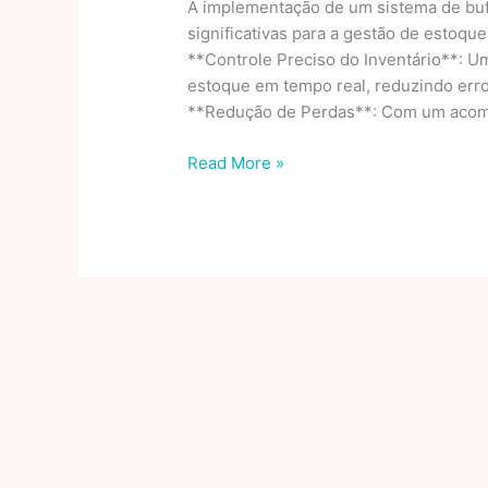
A implementação de um sistema de buff
significativas para a gestão de estoque
**Controle Preciso do Inventário**: U
estoque em tempo real, reduzindo erro
**Redução de Perdas**: Com um aco
Benefícios
Read More »
de
um
Sistema
de
Buffet
para
a
Gestão
de
Estoque
Buffet
Mais