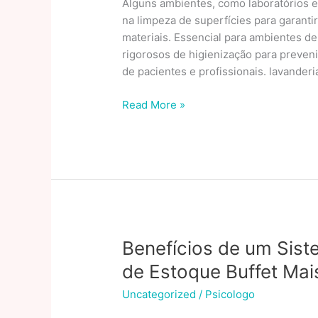
Alguns ambientes, como laboratórios e
na limpeza de superfícies para garanti
materiais. Essencial para ambientes de
rigorosos de higienização para preven
de pacientes e profissionais. lavander
O
Read More »
Que
São
Serviços
De
Limpeza?
Benefícios,
Tipos
E
Benefícios de um Sist
Importância
de Estoque Buffet Mai
Uncategorized
/
Psicologo