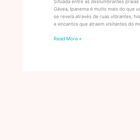
Situada entre as deslumbrantes praias
Gávea, Ipanema é muito mais do que um
se revela através de ruas vibrantes, 
e encantos que atraem visitantes do mu
Ruas,
Read More »
Histórias
E
Encantos:
Explorando
A
Alma
Autêntica
De
Ipanema