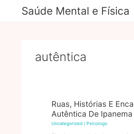
Ir
Saúde Mental e Física
para
o
conteúdo
autêntica
Ruas, Histórias E Enc
Autêntica De Ipanema
Uncategorized
/
Psicologo