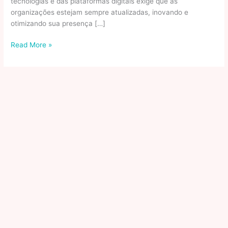
tecnologias e das plataformas digitais exige que as
organizações estejam sempre atualizadas, inovando e
otimizando sua presença […]
A
Read More »
Importância
De
Atualizar
Constantemente
A
Presença
Digital