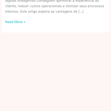
digitais inteligentes conseguem aprimorar a experiência do
cliente, reduzir custos operacionais e otimizar seus processos
internos. Este artigo explora as vantagens de […]
Atendimento
Read More »
Digital
Que
Economiza
Tempo
E
Recursos