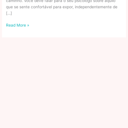
caminho. Você deve falar para o seu psicólogo sobre aquilo
que se sente confortável para expor, independentemente de
[…]
O
Read More »
que
acontece
em
uma
sessão
de
terapia?