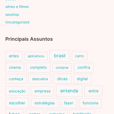
séries e filmes
sexshop
Uncategorized
Principais Assuntos
brasil
antes
carro
aplicativos
cinema
completo
confira
comprar
dicas
conheça
descubra
digital
entenda
entre
educação
empresa
escolher
estratégias
fazer
funciona
games
habilitação