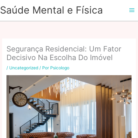
Ir
Saúde Mental e Física
para
o
conteúdo
Segurança Residencial: Um Fator
Decisivo Na Escolha Do Imóvel
/
Uncategorized
/ Por
Psicologo