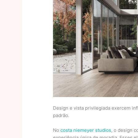
Design e vista privilegiada exercem inf
padrão.
No
costa niemeyer studios
, o design c
experiência única de moradia. Esses e