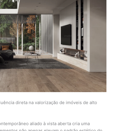
luência direta na valorização de imóveis de alto
ontemporâneo aliado à vista aberta cria uma
lementos não apenas elevam o padrão estético do