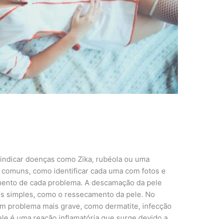
ndicar doenças como Zika, rubéola ou uma
s comuns, como identificar cada uma com fotos e
mento de cada problema. A descamação da pele
s simples, como o ressecamento da pele. No
um problema mais grave, como dermatite, infecção
pele é uma reação inflamatória que surge devido a