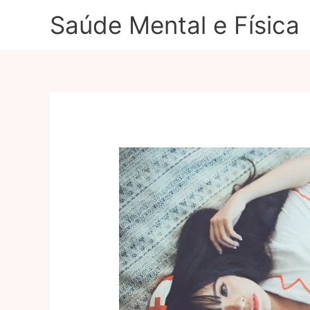
Ir
Saúde Mental e Física
para
o
conteúdo