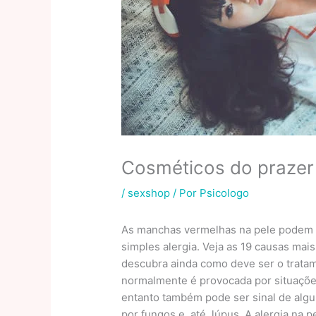
Cosméticos do prazer
/
sexshop
/ Por
Psicologo
As manchas vermelhas na pele podem i
simples alergia. Veja as 19 causas mai
descubra ainda como deve ser o trata
normalmente é provocada por situaçõe
entanto também pode ser sinal de alg
por fungos e, até, lúpus. A alergia na 