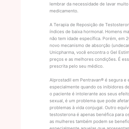
lembrar da necessidade de lavar muit
medicamento.
A Terapia de Reposição de Testostero
índices de baixa hormonal. Homens ma
não tem idade específica. Porém, em 20
novo mecanismo de absorção (undecano
Unicpharma, você encontra o Gel Esti
preços e as melhores condições. É ess
prescrita pelo seu médico.
Alprostadil em Pentravan® é segura e e
especialmente quando os inibidores de
o paciente é intolerante aos seus efeit
sexual, é um problema que pode afetar
problemas à vida conjugal. Outro equí
testosterona é apenas benéfica para 
as mulheres também podem se beneficia
especialmente aquelas que apresentam