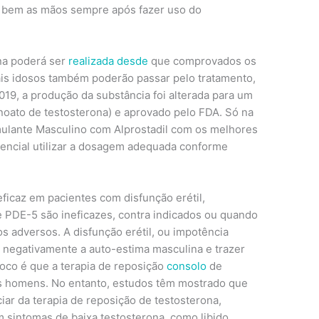
o bem as mãos sempre após fazer uso do
na poderá ser
realizada desde
que comprovados os
is idosos também poderão passar pelo tratamento,
19, a produção da substância foi alterada para um
ato de testosterona) e aprovado pelo FDA. Só na
mulante Masculino com Alprostadil com os melhores
encial utilizar a dosagem adequada conforme
ficaz em pacientes com disfunção erétil,
 PDE-5 são ineficazes, contra indicados ou quando
os adversos. A disfunção erétil, ou impotência
 negativamente a auto-estima masculina e trazer
voco é que a terapia de reposição
consolo
de
os homens. No entanto, estudos têm mostrado que
r da terapia de reposição de testosterona,
 sintomas de baixa testosterona, como libido