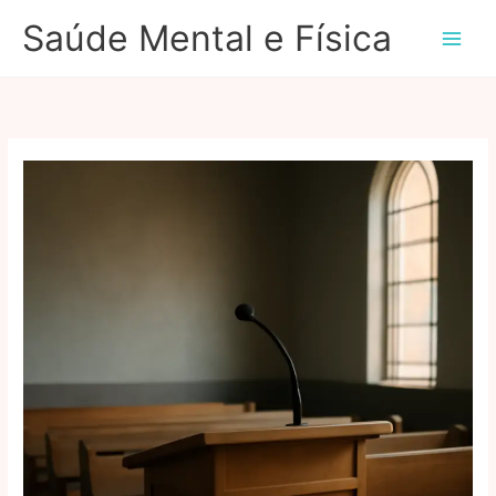
Ir
Saúde Mental e Física
para
o
conteúdo