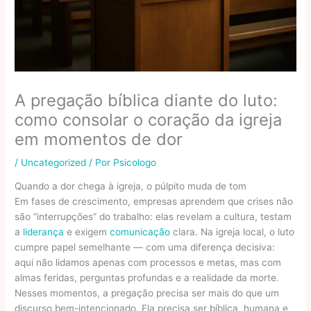
A pregação bíblica diante do luto:
como consolar o coração da igreja
em momentos de dor
/
Uncategorized
/ Por
Psicologo
Quando a dor chega à igreja, o púlpito muda de tom
Em fases de crescimento, empresas aprendem que crises não
são “interrupções” do trabalho: elas revelam a cultura, testam
a
liderança
e exigem
comunicação
clara. Na igreja local, o luto
cumpre papel semelhante — com uma diferença decisiva:
aqui não lidamos apenas com processos e metas, mas com
almas feridas, perguntas profundas e a realidade da morte.
Nesses momentos, a pregação precisa ser mais do que um
discurso bem-intencionado. Ela precisa ser bíblica, humana e