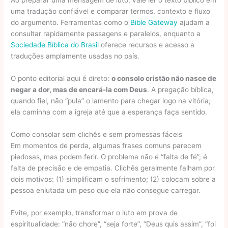
Ao preparar uma mensagem de luto, vale ler o texto bíblico em
uma tradução confiável e comparar termos, contexto e fluxo
do argumento. Ferramentas como o
Bible Gateway
ajudam a
consultar rapidamente passagens e paralelos, enquanto a
Sociedade Bíblica do Brasil
oferece recursos e acesso a
traduções amplamente usadas no país.
O ponto editorial aqui é direto:
o consolo cristão não nasce de
negar a dor, mas de encará-la com Deus
. A pregação bíblica,
quando fiel, não “pula” o lamento para chegar logo na vitória;
ela caminha com a igreja até que a esperança faça sentido.
Como consolar sem clichês e sem promessas fáceis
Em momentos de perda, algumas frases comuns parecem
piedosas, mas podem ferir. O problema não é “falta de fé”; é
falta de precisão e de empatia. Clichês geralmente falham por
dois motivos: (1) simplificam o sofrimento; (2) colocam sobre a
pessoa enlutada um peso que ela não consegue carregar.
Evite, por exemplo, transformar o luto em prova de
espiritualidade: “não chore”, “seja forte”, “Deus quis assim”, “foi