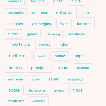
dicas
conheça
descubra
digital
entenda
entre
educação
empresa
escolher
estratégias
fazer
funciona
futuro
games
habilitação
gathering
importância
imóveis
melhor
melhores
papel
online
mundo
quais
precisa
principais
quando
saber
segurança
realmente
rápido
sobre
tipos
tecnologia
tempo
youtube
valorização