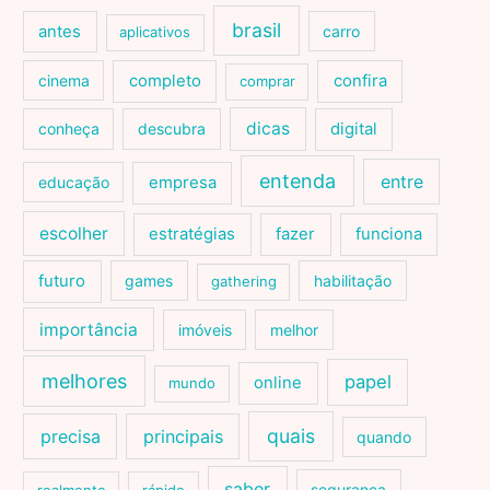
brasil
antes
carro
aplicativos
cinema
completo
confira
comprar
dicas
conheça
descubra
digital
entenda
entre
educação
empresa
escolher
estratégias
fazer
funciona
futuro
games
habilitação
gathering
importância
imóveis
melhor
melhores
papel
online
mundo
quais
precisa
principais
quando
saber
segurança
realmente
rápido