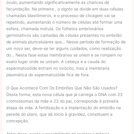
óvulo, aumentando significativamente as chances de
fecundação. Na primeira , o zigoto se divide em duas células
chamadas blastômeros, e o processo de clivagem vai se
repetindo, aumentando o número de células até formar uma
esfera, chamada mórula. Os folhetos embrionários
germinativos são camadas de células presentes no embrião
de animais pluricelulares que… Nesse período de formação de
um novo ser, deve-se ter alguns cuidados, como realização
do… Nesta fase estas membranas se unem e se rompem no
exato lugar onde se uniram. A cabeça e a cauda do
espermatozóide entram no ovócito, mas a membrana
plasmática do espermatozóide fica de fora.
O Que Acontece Com Os Embriões Que Não São Usados?
Desta forma, esta nova célula que já carrega o DNA com 23
cromossomas da mãe e 23 do pai, corresponde à primeira
etapa da vida. A fertilização e a implantação do embrião na
parede do útero, que dá início à gravidez, constituem a
concepção.
Além disso, existe a possibilidade de realizar a biópsia