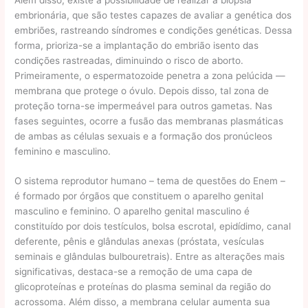
embrionária, que são testes capazes de avaliar a genética dos
embriões, rastreando síndromes e condições genéticas. Dessa
forma, prioriza-se a implantação do embrião isento das
condições rastreadas, diminuindo o risco de aborto.
Primeiramente, o espermatozoide penetra a zona pelúcida —
membrana que protege o óvulo. Depois disso, tal zona de
proteção torna-se impermeável para outros gametas. Nas
fases seguintes, ocorre a fusão das membranas plasmáticas
de ambas as células sexuais e a formação dos pronúcleos
feminino e masculino.
O sistema reprodutor humano – tema de questões do Enem –
é formado por órgãos que constituem o aparelho genital
masculino e feminino. O aparelho genital masculino é
constituído por dois testículos, bolsa escrotal, epidídimo, canal
deferente, pênis e glândulas anexas (próstata, vesículas
seminais e glândulas bulbouretrais). Entre as alterações mais
significativas, destaca-se a remoção de uma capa de
glicoproteínas e proteínas do plasma seminal da região do
acrossoma. Além disso, a membrana celular aumenta sua