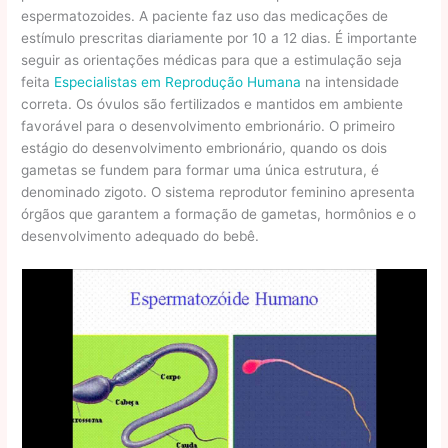
espermatozoides. A paciente faz uso das medicações de
estímulo prescritas diariamente por 10 a 12 dias. É importante
seguir as orientações médicas para que a estimulação seja
feita
Especialistas em Reprodução Humana
na intensidade
correta. Os óvulos são fertilizados e mantidos em ambiente
favorável para o desenvolvimento embrionário. O primeiro
estágio do desenvolvimento embrionário, quando os dois
gametas se fundem para formar uma única estrutura, é
denominado zigoto. O sistema reprodutor feminino apresenta
órgãos que garantem a formação de gametas, hormônios e o
desenvolvimento adequado do bebê.