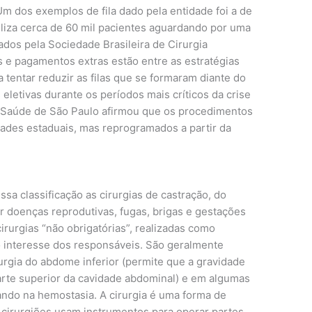
m dos exemplos de fila dado pela entidade foi a de
iliza cerca de 60 mil pacientes aguardando por uma
dos pela Sociedade Brasileira de Cirurgia
 e pagamentos extras estão entre as estratégias
 tentar reduzir as filas que se formaram diante do
eletivas durante os períodos mais críticos da crise
a Saúde de São Paulo afirmou que os procedimentos
ades estaduais, mas reprogramados a partir da
a classificação as cirurgias de castração, do
 doenças reprodutivas, fugas, brigas e gestações
cirurgias “não obrigatórias”, realizadas como
interesse dos responsáveis. São geralmente
urgia do abdome inferior (permite que a gravidade
parte superior da cavidade abdominal) e em algumas
ando na hemostasia. A cirurgia é uma forma de
irurgiões usam instrumentos para operar partes