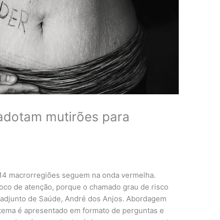
 adotam mutirões para
e 14 macrorregiões seguem na onda vermelha.
co de atenção, porque o chamado grau de risco
io adjunto de Saúde, André dos Anjos. Abordagem
tema é apresentado em formato de perguntas e