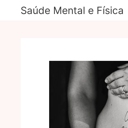
Ir
Saúde Mental e Física
para
o
conteúdo