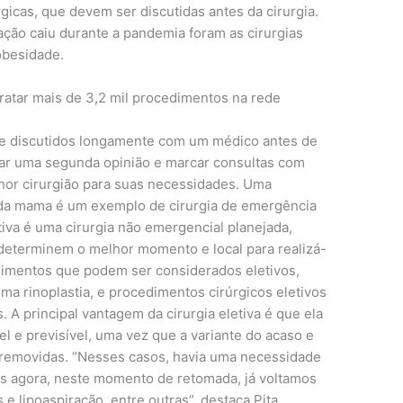
icas, que devem ser discutidas antes da cirurgia.
ação caiu durante a pandemia foram as cirurgias
 obesidade.
ratar mais de 3,2 mil procedimentos na rede
nte discutidos longamente com um médico antes de
car uma segunda opinião e marcar consultas com
lhor cirurgião para suas necessidades. Uma
da mama é um exemplo de cirurgia de emergência
tiva é uma cirurgia não emergencial planejada,
determinem o melhor momento e local para realizá-
dimentos que podem ser considerados eletivos,
uma rinoplastia, e procedimentos cirúrgicos eletivos
. A principal vantagem da cirurgia eletiva é que ela
l e previsível, uma vez que a variante do acaso e
 removidas. “Nesses casos, havia uma necessidade
as agora, neste momento de retomada, já voltamos
 e lipoaspiração, entre outras”, destaca Pita.