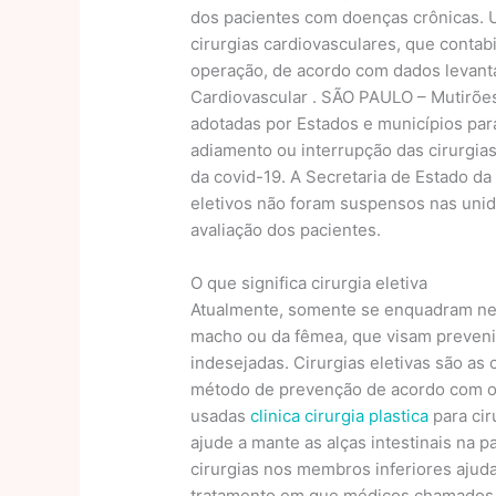
dos pacientes com doenças crônicas. U
cirurgias cardiovasculares, que contab
operação, de acordo com dados levanta
Cardiovascular . SÃO PAULO – Mutirões
adotadas por Estados e municípios para
adiamento ou interrupção das cirurgias 
da covid-19. A Secretaria de Estado d
eletivos não foram suspensos nas unid
avaliação dos pacientes.
O que significa cirurgia eletiva
Atualmente, somente se enquadram ness
macho ou da fêmea, que visam prevenir
indesejadas. Cirurgias eletivas são as 
método de prevenção de acordo com o 
usadas
clinica cirurgia plastica
para cir
ajude a mante as alças intestinais na 
cirurgias nos membros inferiores ajud
tratamento em que médicos chamados c