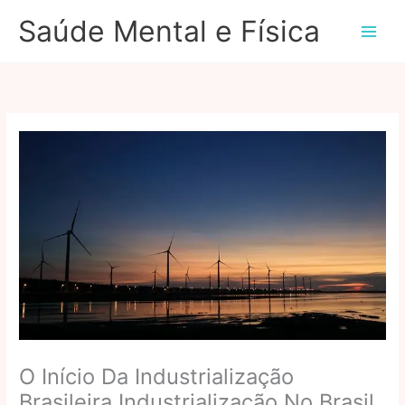
Ir
Saúde Mental e Física
para
o
conteúdo
O Início Da Industrialização
Brasileira Industrialização No Brasil