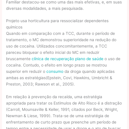
Familiar destacou-se como uma das mais efetivas, e, em suas
diversas modalidades, a mais pesquisada.
Projeto usa horticultura para ressocializar dependentes
químicos
Quando em comparação com a TCC, durante o período de
tratamento, o MC demonstrou superioridade na redução do
uso de cocaína. Utilizados concomitantemente, a TCC
pareceu bloquear o efeito inicial do MC em reduzir
bruscamente
clínica de recuperação plano de saúde
o uso de
cocaína. Contudo, o efeito em longo prazo se mostrou
superior em reduzir o
consumo
da droga quando aplicadas
ambas as estratégias(Epstein, Covi, Hawkins, Umbricht &
Preston, 2003; Rawson et al., 2005).
Em relação à prevenção da recaída, uma estratégia
apropriada para tratar os Estímulos de Alto Risco é a distração
(Carroll, Mounsaville & Keller, 1991, citados por Beck, Wright,
Newman & Liese, 1999). Trata-se de uma estratégia de
enfrentamento de curto prazo que preenche um período de
tempo entre a necessidade de usar a droga e o ato de buscar