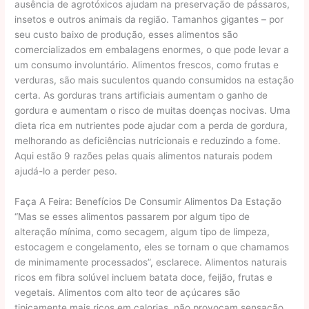
ausência de agrotóxicos ajudam na preservação de pássaros,
insetos e outros animais da região. Tamanhos gigantes – por
seu custo baixo de produção, esses alimentos são
comercializados em embalagens enormes, o que pode levar a
um consumo involuntário. Alimentos frescos, como frutas e
verduras, são mais suculentos quando consumidos na estação
certa. As gorduras trans artificiais aumentam o ganho de
gordura e aumentam o risco de muitas doenças nocivas. Uma
dieta rica em nutrientes pode ajudar com a perda de gordura,
melhorando as deficiências nutricionais e reduzindo a fome.
Aqui estão 9 razões pelas quais alimentos naturais podem
ajudá-lo a perder peso.
Faça A Feira: Benefícios De Consumir Alimentos Da Estação
“Mas se esses alimentos passarem por algum tipo de
alteração mínima, como secagem, algum tipo de limpeza,
estocagem e congelamento, eles se tornam o que chamamos
de minimamente processados”, esclarece. Alimentos naturais
ricos em fibra solúvel incluem batata doce, feijão, frutas e
vegetais. Alimentos com alto teor de açúcares são
tipicamente mais ricos em calorias, não provocam sensação