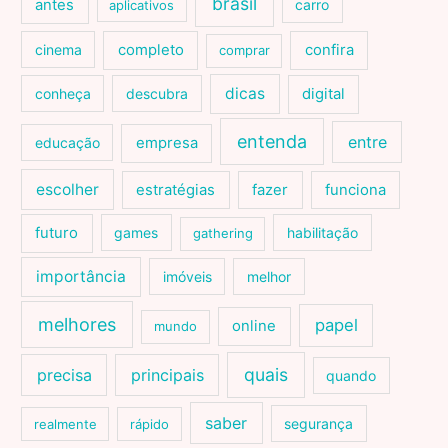
brasil
antes
carro
aplicativos
cinema
completo
confira
comprar
dicas
conheça
descubra
digital
entenda
entre
educação
empresa
escolher
estratégias
fazer
funciona
futuro
games
habilitação
gathering
importância
imóveis
melhor
melhores
papel
online
mundo
quais
precisa
principais
quando
saber
segurança
realmente
rápido